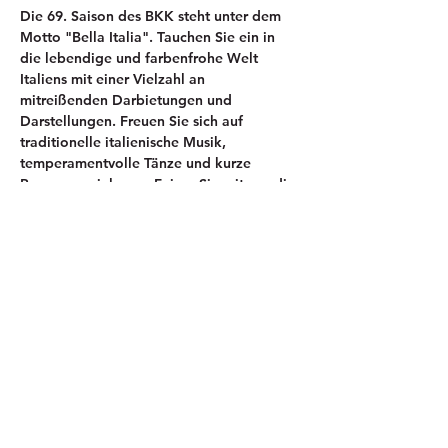
Die 69. Saison des BKK steht unter dem 
Motto "Bella Italia". Tauchen Sie ein in 
die lebendige und farbenfrohe Welt 
Italiens mit einer Vielzahl an 
mitreißenden Darbietungen und 
Darstellungen. Freuen Sie sich auf 
traditionelle italienische Musik, 
temperamentvolle Tänze und kurze 
Programmeinlagen. Feiern Sie mit uns die 
69. Saison des BKK im Stil von "Bella 
Italia"!
Eintritt frei!
Einlass ab 19:00 Uhr!
Diese Veranstaltung teilen